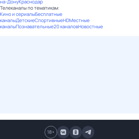
на-Дону
Краснодар
Телеканалы по тематикам:
Кино и сериалы
Бесплатные
каналы
Детские
Спортивные
HD
Местные
каналы
Познавательные
20 каналов
Новостные
18
+