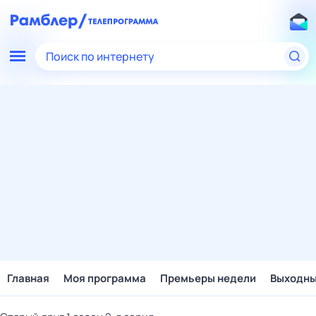
Поиск по интернету
Главная
Моя программа
Премьеры недели
Выходн