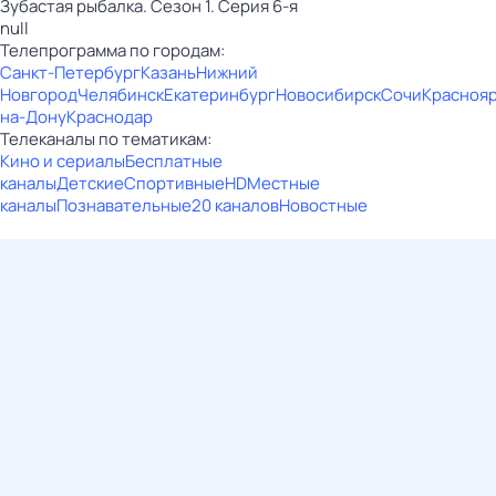
Зубастая рыбалка. Сезон 1. Серия 6-я
null
Телепрограмма по городам:
Санкт-Петербург
Казань
Нижний
Новгород
Челябинск
Екатеринбург
Новосибирск
Сочи
Красноя
на-Дону
Краснодар
Телеканалы по тематикам:
Кино и сериалы
Бесплатные
каналы
Детские
Спортивные
HD
Местные
каналы
Познавательные
20 каналов
Новостные