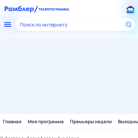
Поиск по интернету
Главная
Моя программа
Премьеры недели
Выходн