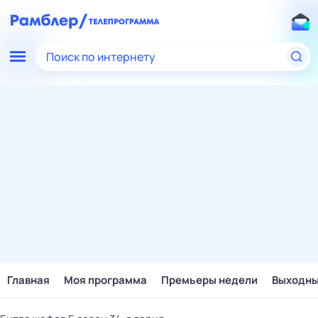
Поиск по интернету
Главная
Моя программа
Премьеры недели
Выходн