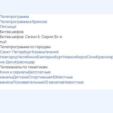
Телепрограмма
Телепрограмма в Брянске
Пятница!
Битва шефов
Битва шефов. Сезон 5. Серия 34-я
null
Телепрограмма по городам:
Санкт-Петербург
Казань
Нижний
Новгород
Челябинск
Екатеринбург
Новосибирск
Сочи
Красноя
на-Дону
Краснодар
Телеканалы по тематикам:
Кино и сериалы
Бесплатные
каналы
Детские
Спортивные
HD
Местные
каналы
Познавательные
20 каналов
Новостные