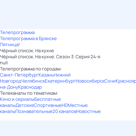
Телепрограмма
Телепрограмма в Брянске
Пятница!
Чёрный список. На кухне
Чёрный список. На кухне. Сезон 3. Серия 24-я
null
Телепрограмма по городам:
Санкт-Петербург
Казань
Нижний
Новгород
Челябинск
Екатеринбург
Новосибирск
Сочи
Красноя
на-Дону
Краснодар
Телеканалы по тематикам:
Кино и сериалы
Бесплатные
каналы
Детские
Спортивные
HD
Местные
каналы
Познавательные
20 каналов
Новостные