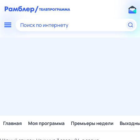
Поиск по интернету
Главная
Моя программа
Премьеры недели
Выходн