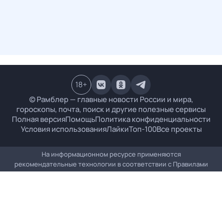
18
+
© Рамблер — главные новости России и мира,
гороскопы, почта, поиск и другие полезные сервисы
Полная версия
Помощь
Политика конфиденциальности
Условия использования
Лайки
Топ-100
Все проекты
На информационном ресурсе применяются
рекомендательные технологии в соответствии с
Правилами