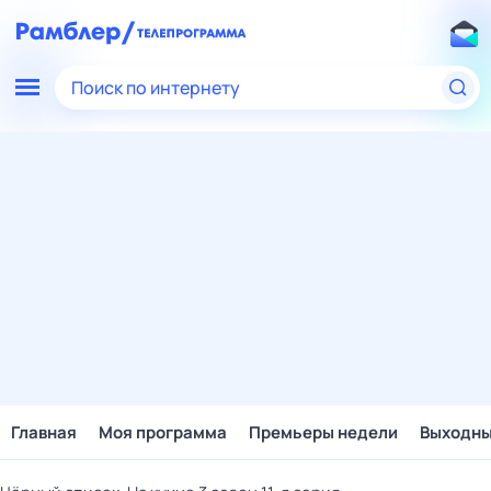
Поиск по интернету
Главная
Моя программа
Премьеры недели
Выходн