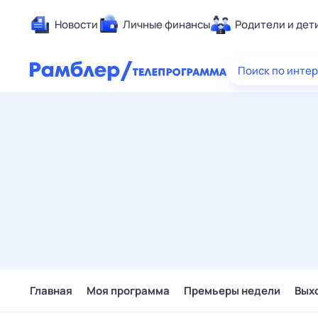
Новости
Личные финансы
Родители и дет
Здоровье
Поиск по инте
Развлечен
Дом и уют
Спорт
Карьера
Авто
Технологи
Жизненные
Сберегаем
Гороскопы
Главная
Моя программа
Премьеры недели
Вых