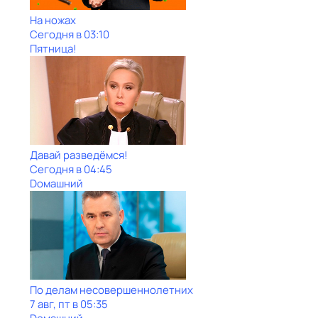
На ножах
Сегодня в 03:10
Пятница!
Давай рaзвeдёмся!
Сегодня в 04:45
Dомашний
По делам несовершеннолетних
7 авг, пт в 05:35