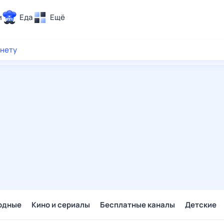
и
Еда
Ещё
Почта
рнету
ия и отдых
Поиск
Погода
ТВ-программа
и и тренды
 ситуации
 вместе
Помощь
одные
Кино и сериалы
Бесплатные каналы
Детские