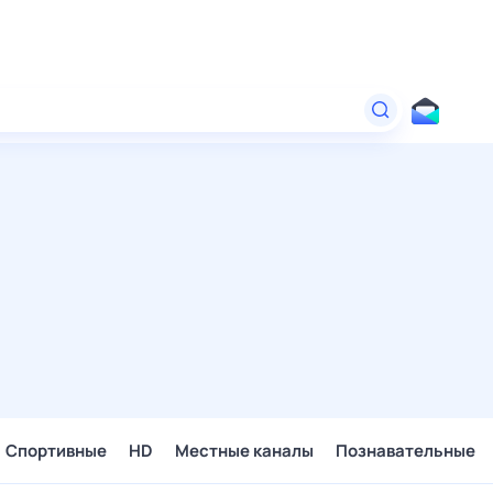
Спортивные
HD
Местные каналы
Познавательные