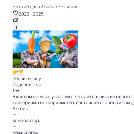
Четыре дачи 3 сезон 7-я серия
2022
—
2025
0
1
Реалити-шоу
Садоводство
16
+
В каждом выпуске участвуют четыре дачника из одного 
критериям: гостеприимство, состояние огорода и сам 
Актеры:
—
Композитор:
—
Режиссеры: