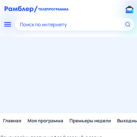
Поиск по интернету
Главная
Моя программа
Премьеры недели
Выходн