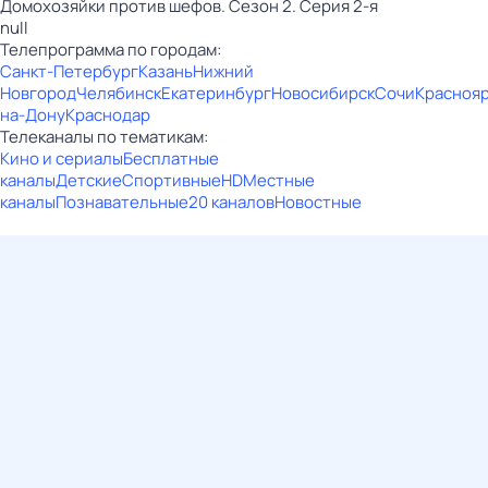
Домохозяйки против шефов. Сезон 2. Серия 2-я
null
Телепрограмма по городам:
Санкт-Петербург
Казань
Нижний
Новгород
Челябинск
Екатеринбург
Новосибирск
Сочи
Красноя
на-Дону
Краснодар
Телеканалы по тематикам:
Кино и сериалы
Бесплатные
каналы
Детские
Спортивные
HD
Местные
каналы
Познавательные
20 каналов
Новостные