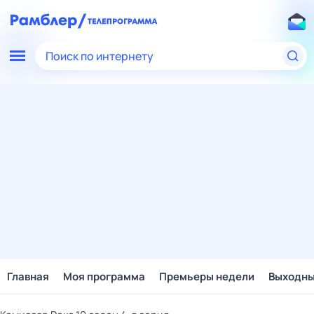
Поиск по интернету
Главная
Моя программа
Премьеры недели
Выходн