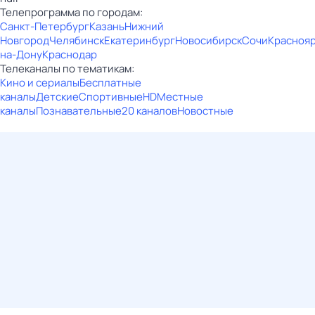
Телепрограмма по городам:
Санкт-Петербург
Казань
Нижний
Новгород
Челябинск
Екатеринбург
Новосибирск
Сочи
Красноя
на-Дону
Краснодар
Телеканалы по тематикам:
Кино и сериалы
Бесплатные
каналы
Детские
Спортивные
HD
Местные
каналы
Познавательные
20 каналов
Новостные