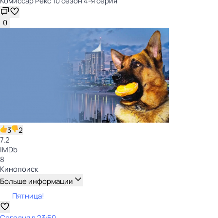
Комиссар Рекс 10 сезон 4-я серия
0
3
2
7.2
IMDb
8
Кинопоиск
Больше информации
Пятница!
Сегодня в 23:50