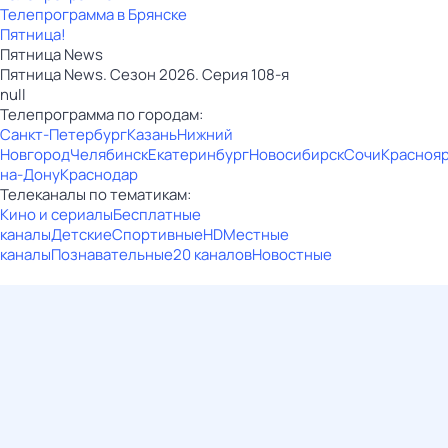
Телепрограмма в Брянске
Пятница!
Пятница News
Пятница News. Сезон 2026. Серия 108-я
null
Телепрограмма по городам:
Санкт-Петербург
Казань
Нижний
Новгород
Челябинск
Екатеринбург
Новосибирск
Сочи
Красноя
на-Дону
Краснодар
Телеканалы по тематикам:
Кино и сериалы
Бесплатные
каналы
Детские
Спортивные
HD
Местные
каналы
Познавательные
20 каналов
Новостные