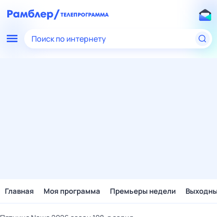
Поиск по интернету
Главная
Моя программа
Премьеры недели
Выходн