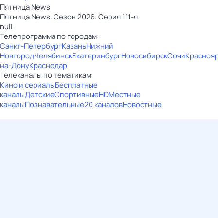
Пятница News
Пятница News. Сезон 2026. Серия 111-я
null
Телепрограмма по городам:
Санкт-Петербург
Казань
Нижний
Новгород
Челябинск
Екатеринбург
Новосибирск
Сочи
Красноя
на-Дону
Краснодар
Телеканалы по тематикам:
Кино и сериалы
Бесплатные
каналы
Детские
Спортивные
HD
Местные
каналы
Познавательные
20 каналов
Новостные