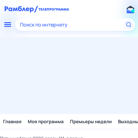
Поиск по интернету
Главная
Моя программа
Премьеры недели
Выходн