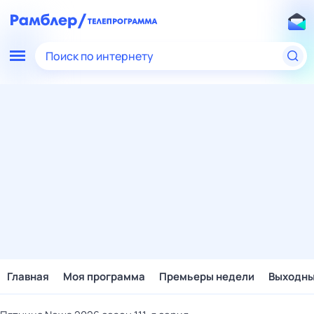
Поиск по интернету
Главная
Моя программа
Премьеры недели
Выходн