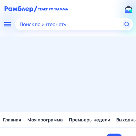
Поиск по интернету
Главная
Моя программа
Премьеры недели
Выходн