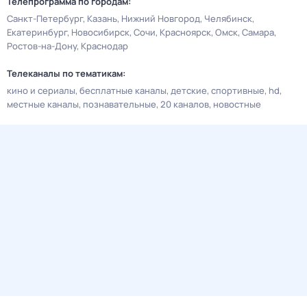
Телепрограмма по городам:
Санкт-Петербург
Казань
Нижний Новгород
Челябинск
Екатеринбург
Новосибирск
Сочи
Красноярск
Омск
Самара
Ростов-на-Дону
Краснодар
Телеканалы по тематикам:
кино и сериалы
бесплатные каналы
детские
спортивные
hd
местные каналы
познавательные
20 каналов
новостные