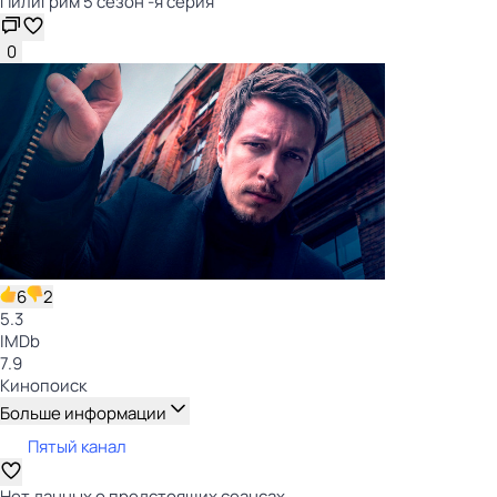
Пилигрим 5 сезон -я серия
0
6
2
5.3
IMDb
7.9
Кинопоиск
Больше информации
Пятый канал
Нет данных о предстоящих сеансах