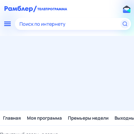
Поиск по интернету
Главная
Моя программа
Премьеры недели
Выходн