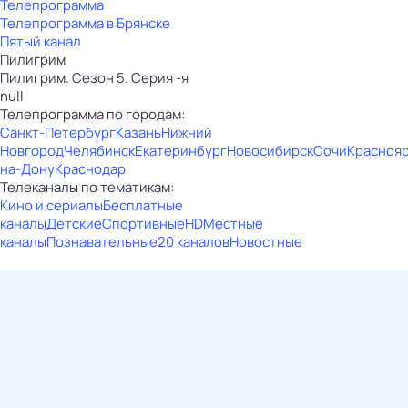
Телепрограмма
Телепрограмма в Брянске
Пятый канал
Пилигрим
Пилигрим. Сезон 5. Серия -я
null
Телепрограмма по городам:
Санкт-Петербург
Казань
Нижний
Новгород
Челябинск
Екатеринбург
Новосибирск
Сочи
Красноя
на-Дону
Краснодар
Телеканалы по тематикам:
Кино и сериалы
Бесплатные
каналы
Детские
Спортивные
HD
Местные
каналы
Познавательные
20 каналов
Новостные