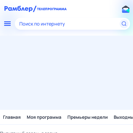
Поиск по интернету
Главная
Моя программа
Премьеры недели
Выходн