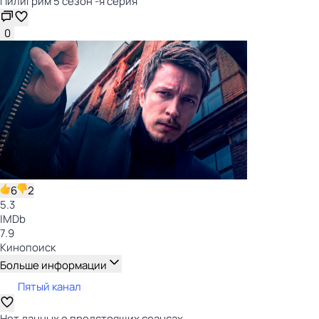
Пилигрим 5 сезон -я серия
0
6
2
5.3
IMDb
7.9
Кинопоиск
Больше информации
Пятый канал
Нет данных о предстоящих сеансах