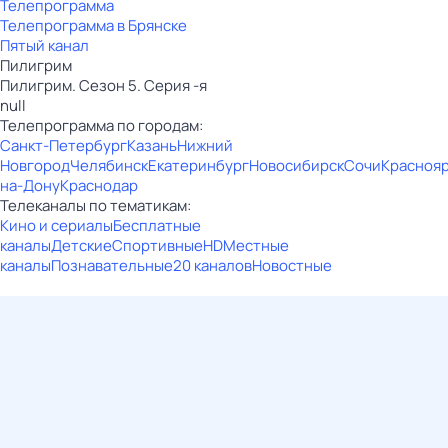
Телепрограмма
Телепрограмма в Брянске
Пятый канал
Пилигрим
Пилигрим. Сезон 5. Серия -я
null
Телепрограмма по городам:
Санкт-Петербург
Казань
Нижний
Новгород
Челябинск
Екатеринбург
Новосибирск
Сочи
Красноя
на-Дону
Краснодар
Телеканалы по тематикам:
Кино и сериалы
Бесплатные
каналы
Детские
Спортивные
HD
Местные
каналы
Познавательные
20 каналов
Новостные