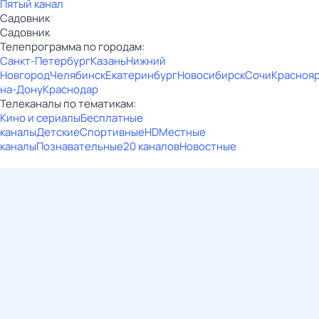
Пятый канал
Садовник
Садовник
Телепрограмма по городам:
Санкт-Петербург
Казань
Нижний
Новгород
Челябинск
Екатеринбург
Новосибирск
Сочи
Красноя
на-Дону
Краснодар
Телеканалы по тематикам:
Кино и сериалы
Бесплатные
каналы
Детские
Спортивные
HD
Местные
каналы
Познавательные
20 каналов
Новостные