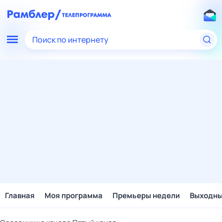
Поиск по интернету
Главная
Моя программа
Премьеры недели
Выходн