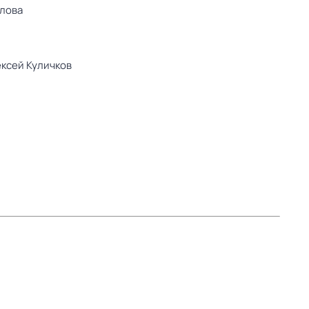
йлова
ксей Куличков