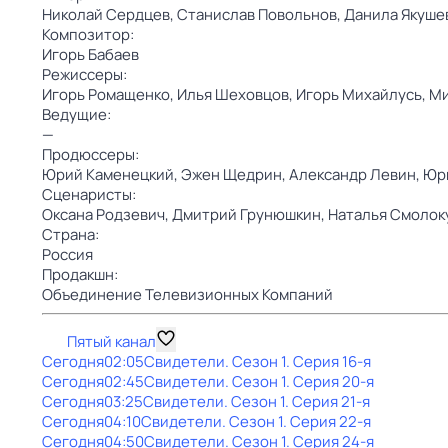
Николай Сердцев,
Станислав Повольнов,
Данила Якуше
Композитор:
Игорь Бабаев
Режиссеры:
Игорь Ромащенко,
Илья Шеховцов,
Игорь Михайлусь,
Ми
Ведущие:
—
Продюссеры:
Юрий Каменецкий,
Эжен Щедрин,
Александр Левин,
Юр
Сценаристы:
Оксана Родзевич,
Дмитрий Грунюшкин,
Наталья Смолок
Страна:
Россия
Продакшн:
Объединение Телевизионных Компаний
Пятый канал
Сегодня
02:05
Свидетели
. Сезон 1
. Серия 16-я
Сегодня
02:45
Свидетели
. Сезон 1
. Серия 20-я
Сегодня
03:25
Свидетели
. Сезон 1
. Серия 21-я
Сегодня
04:10
Свидетели
. Сезон 1
. Серия 22-я
Сегодня
04:50
Свидетели
. Сезон 1
. Серия 24-я