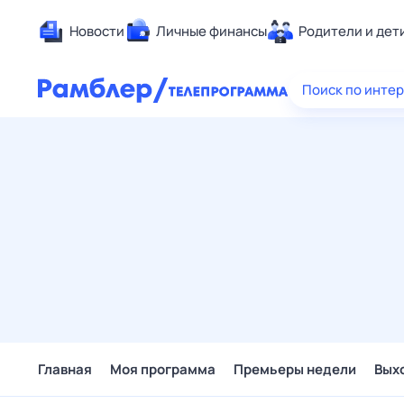
Новости
Личные финансы
Родители и дет
Здоровье
Поиск по инте
Развлечен
Дом и уют
Спорт
Карьера
Авто
Технологи
Жизненные
Сберегаем
Гороскопы
Главная
Моя программа
Премьеры недели
Вых