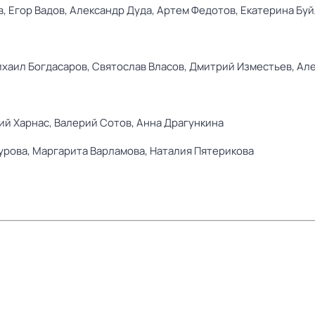
в,
Егор Вадов,
Александр Дуда,
Артем Федотов,
Екатерина Бу
хаил Богдасаров,
Святослав Власов,
Дмитрий Изместьев,
Але
ий Харнас,
Валерий Сотов,
Анна Драгункина
урова,
Маргарита Варламова,
Наталия Пятерикова