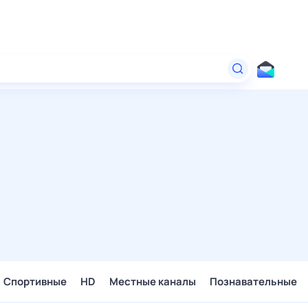
Спортивные
HD
Местные каналы
Познавательные