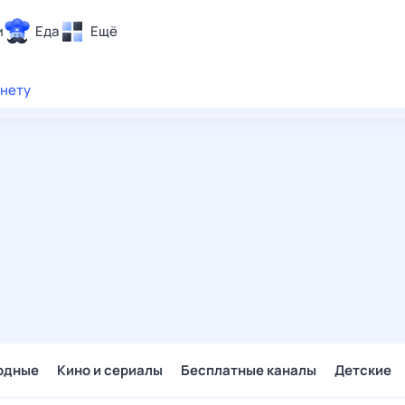
и
Еда
Ещё
Почта
рнету
ия и отдых
Поиск
Погода
ТВ-программа
и и тренды
 ситуации
 вместе
Помощь
одные
Кино и сериалы
Бесплатные каналы
Детские