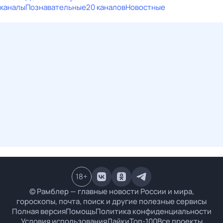
каналы
Познавательные
20 каналов
Новостные
18
+
© Рамблер — главные новости России и мира,
гороскопы, почта, поиск и другие полезные сервисы
Полная версия
Помощь
Политика конфиденциальности
Условия использования
Лайки
Топ-100
Все проекты