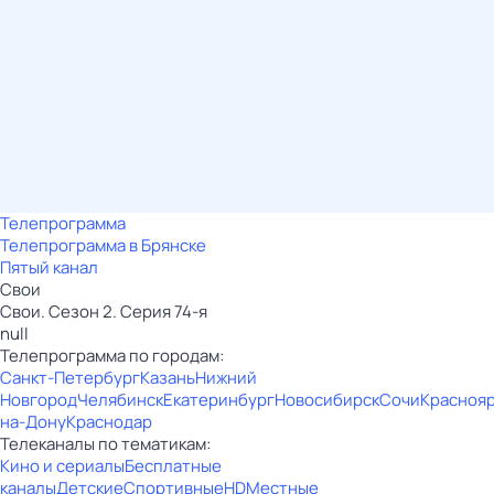
Телепрограмма
Телепрограмма в Брянске
Пятый канал
Свои
Свои. Сезон 2. Серия 74-я
null
Телепрограмма по городам:
Санкт-Петербург
Казань
Нижний
Новгород
Челябинск
Екатеринбург
Новосибирск
Сочи
Красноя
на-Дону
Краснодар
Телеканалы по тематикам:
Кино и сериалы
Бесплатные
каналы
Детские
Спортивные
HD
Местные