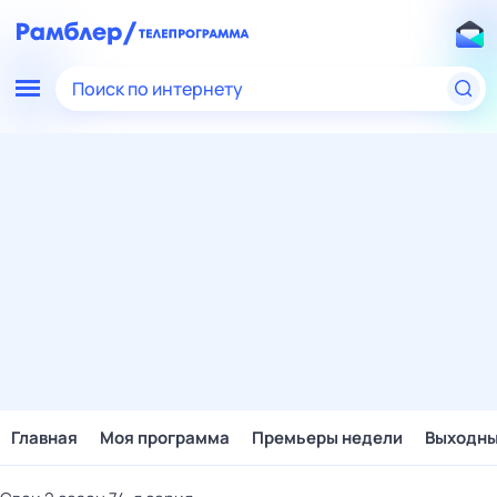
Поиск по интернету
Главная
Моя программа
Премьеры недели
Выходн