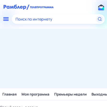
Поиск по интернету
Главная
Моя программа
Премьеры недели
Выходн