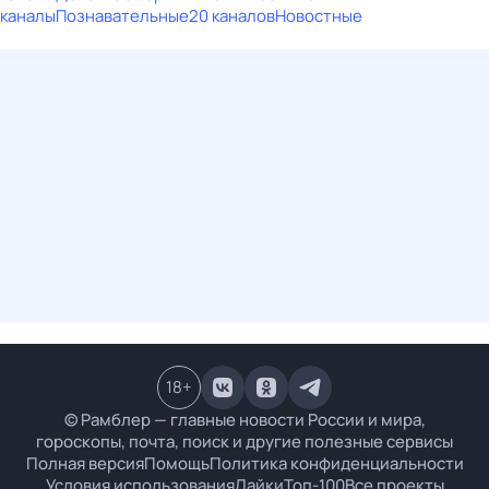
каналы
Познавательные
20 каналов
Новостные
18
+
© Рамблер — главные новости России и мира,
гороскопы, почта, поиск и другие полезные сервисы
Полная версия
Помощь
Политика конфиденциальности
Условия использования
Лайки
Топ-100
Все проекты