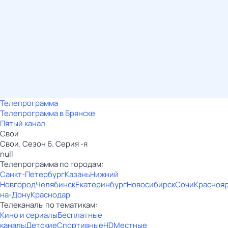
Телепрограмма
Телепрограмма в Брянске
Пятый канал
Свои
Свои. Сезон 6. Серия -я
null
Телепрограмма по городам:
Санкт-Петербург
Казань
Нижний
Новгород
Челябинск
Екатеринбург
Новосибирск
Сочи
Красноя
на-Дону
Краснодар
Телеканалы по тематикам:
Кино и сериалы
Бесплатные
каналы
Детские
Спортивные
HD
Местные