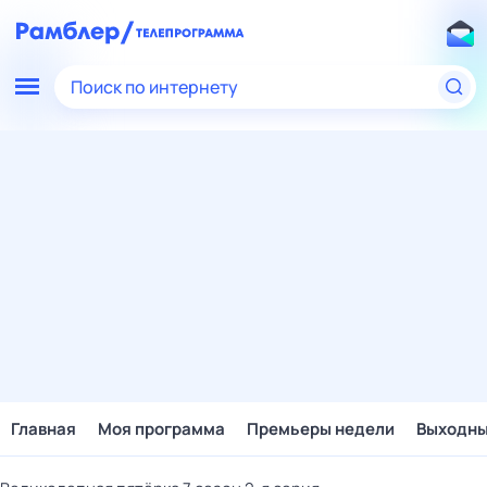
Поиск по интернету
Главная
Моя программа
Премьеры недели
Выходн