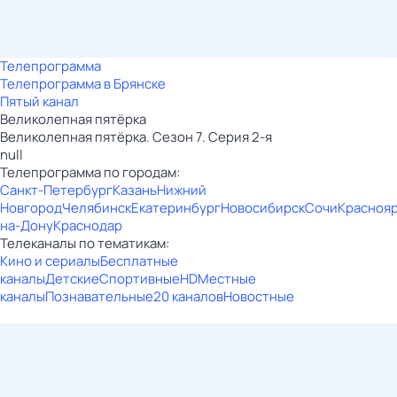
Телепрограмма
Телепрограмма в Брянске
Пятый канал
Великолепная пятёрка
Великолепная пятёрка. Сезон 7. Серия 2-я
null
Телепрограмма по городам:
Санкт-Петербург
Казань
Нижний
Новгород
Челябинск
Екатеринбург
Новосибирск
Сочи
Красноя
на-Дону
Краснодар
Телеканалы по тематикам:
Кино и сериалы
Бесплатные
каналы
Детские
Спортивные
HD
Местные
каналы
Познавательные
20 каналов
Новостные