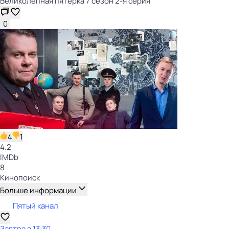
Великолепная пятёрка 7 сезон 2-я серия
0
4
1
4.2
IMDb
8
Кинопоиск
Больше информации
Пятый канал
Завтра в 13:30