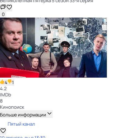
Великолепная пятёрка 5 сезон 33-я серия
0
4
1
4.2
IMDb
8
Кинопоиск
Больше информации
Пятый канал
10 августа, пн в 13:30