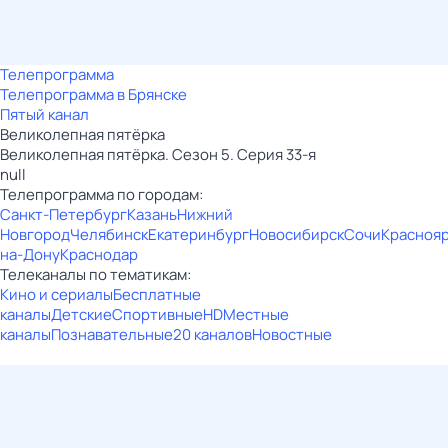
Телепрограмма
Телепрограмма в Брянске
Пятый канал
Великолепная пятёрка
Великолепная пятёрка. Сезон 5. Серия 33-я
null
Телепрограмма по городам:
Санкт-Петербург
Казань
Нижний
Новгород
Челябинск
Екатеринбург
Новосибирск
Сочи
Красноя
на-Дону
Краснодар
Телеканалы по тематикам:
Кино и сериалы
Бесплатные
каналы
Детские
Спортивные
HD
Местные
каналы
Познавательные
20 каналов
Новостные