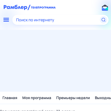
Поиск по интернету
Главная
Моя программа
Премьеры недели
Выходн