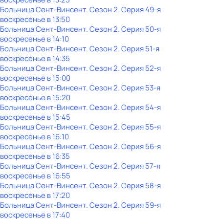
Больница Сент-Винсент
. Сезон 2
. Серия 49-я
воскресенье
в
13:50
Больница Сент-Винсент
. Сезон 2
. Серия 50-я
воскресенье
в
14:10
Больница Сент-Винсент
. Сезон 2
. Серия 51-я
воскресенье
в
14:35
Больница Сент-Винсент
. Сезон 2
. Серия 52-я
воскресенье
в
15:00
Больница Сент-Винсент
. Сезон 2
. Серия 53-я
воскресенье
в
15:20
Больница Сент-Винсент
. Сезон 2
. Серия 54-я
воскресенье
в
15:45
Больница Сент-Винсент
. Сезон 2
. Серия 55-я
воскресенье
в
16:10
Больница Сент-Винсент
. Сезон 2
. Серия 56-я
воскресенье
в
16:35
Больница Сент-Винсент
. Сезон 2
. Серия 57-я
воскресенье
в
16:55
Больница Сент-Винсент
. Сезон 2
. Серия 58-я
воскресенье
в
17:20
Больница Сент-Винсент
. Сезон 2
. Серия 59-я
воскресенье
в
17:40