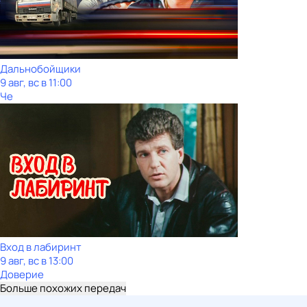
Дальнобойщики
9 авг, вс в 11:00
Че
Вход в лабиринт
9 авг, вс в 13:00
Доверие
Больше похожих передач