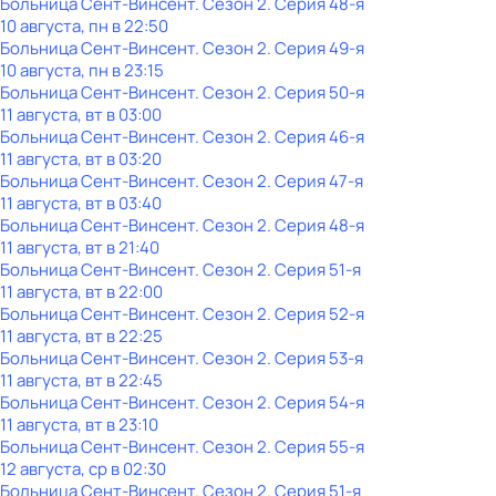
Больница Сент-Винсент
. Сезон 2
. Серия 48-я
10 августа, пн в 22:50
Больница Сент-Винсент
. Сезон 2
. Серия 49-я
10 августа, пн в 23:15
Больница Сент-Винсент
. Сезон 2
. Серия 50-я
11 августа, вт в 03:00
Больница Сент-Винсент
. Сезон 2
. Серия 46-я
11 августа, вт в 03:20
Больница Сент-Винсент
. Сезон 2
. Серия 47-я
11 августа, вт в 03:40
Больница Сент-Винсент
. Сезон 2
. Серия 48-я
11 августа, вт в 21:40
Больница Сент-Винсент
. Сезон 2
. Серия 51-я
11 августа, вт в 22:00
Больница Сент-Винсент
. Сезон 2
. Серия 52-я
11 августа, вт в 22:25
Больница Сент-Винсент
. Сезон 2
. Серия 53-я
11 августа, вт в 22:45
Больница Сент-Винсент
. Сезон 2
. Серия 54-я
11 августа, вт в 23:10
Больница Сент-Винсент
. Сезон 2
. Серия 55-я
12 августа, ср в 02:30
Больница Сент-Винсент
. Сезон 2
. Серия 51-я