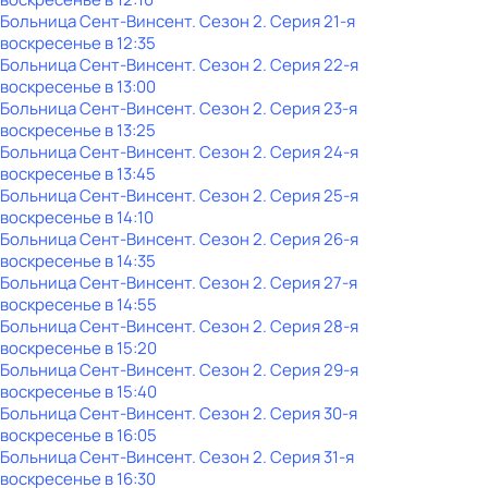
Больница Сент-Винсент
. Сезон 2
. Серия 21-я
воскресенье
в
12:35
Больница Сент-Винсент
. Сезон 2
. Серия 22-я
воскресенье
в
13:00
Больница Сент-Винсент
. Сезон 2
. Серия 23-я
воскресенье
в
13:25
Больница Сент-Винсент
. Сезон 2
. Серия 24-я
воскресенье
в
13:45
Больница Сент-Винсент
. Сезон 2
. Серия 25-я
воскресенье
в
14:10
Больница Сент-Винсент
. Сезон 2
. Серия 26-я
воскресенье
в
14:35
Больница Сент-Винсент
. Сезон 2
. Серия 27-я
воскресенье
в
14:55
Больница Сент-Винсент
. Сезон 2
. Серия 28-я
воскресенье
в
15:20
Больница Сент-Винсент
. Сезон 2
. Серия 29-я
воскресенье
в
15:40
Больница Сент-Винсент
. Сезон 2
. Серия 30-я
воскресенье
в
16:05
Больница Сент-Винсент
. Сезон 2
. Серия 31-я
воскресенье
в
16:30