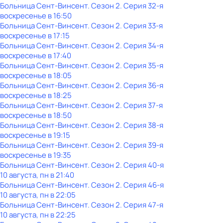
Больница Сент-Винсент
. Сезон 2
. Серия 32-я
воскресенье
в
16:50
Больница Сент-Винсент
. Сезон 2
. Серия 33-я
воскресенье
в
17:15
Больница Сент-Винсент
. Сезон 2
. Серия 34-я
воскресенье
в
17:40
Больница Сент-Винсент
. Сезон 2
. Серия 35-я
воскресенье
в
18:05
Больница Сент-Винсент
. Сезон 2
. Серия 36-я
воскресенье
в
18:25
Больница Сент-Винсент
. Сезон 2
. Серия 37-я
воскресенье
в
18:50
Больница Сент-Винсент
. Сезон 2
. Серия 38-я
воскресенье
в
19:15
Больница Сент-Винсент
. Сезон 2
. Серия 39-я
воскресенье
в
19:35
Больница Сент-Винсент
. Сезон 2
. Серия 40-я
10 августа, пн в 21:40
Больница Сент-Винсент
. Сезон 2
. Серия 46-я
10 августа, пн в 22:05
Больница Сент-Винсент
. Сезон 2
. Серия 47-я
10 августа, пн в 22:25