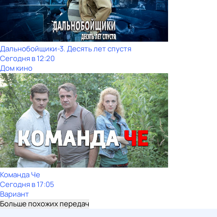
Дальнобойщики-3. Десять лет спустя
Сегодня в 12:20
Дом кино
Команда Че
Сегодня в 17:05
Вариант
Больше похожих передач