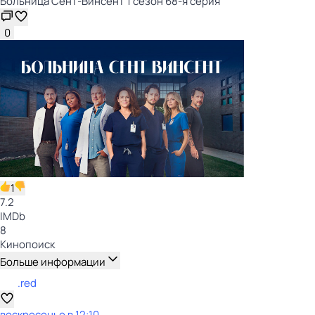
Больница Сент-Винсент 1 сезон 68-я серия
0
1
7.2
IMDb
8
Кинопоиск
Больше информации
.red
воскресенье
в
12:10