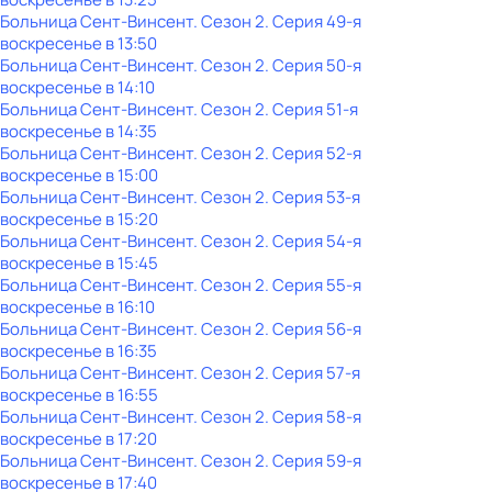
Больница Сент-Винсент
. Сезон 2
. Серия 49-я
воскресенье
в
13:50
Больница Сент-Винсент
. Сезон 2
. Серия 50-я
воскресенье
в
14:10
Больница Сент-Винсент
. Сезон 2
. Серия 51-я
воскресенье
в
14:35
Больница Сент-Винсент
. Сезон 2
. Серия 52-я
воскресенье
в
15:00
Больница Сент-Винсент
. Сезон 2
. Серия 53-я
воскресенье
в
15:20
Больница Сент-Винсент
. Сезон 2
. Серия 54-я
воскресенье
в
15:45
Больница Сент-Винсент
. Сезон 2
. Серия 55-я
воскресенье
в
16:10
Больница Сент-Винсент
. Сезон 2
. Серия 56-я
воскресенье
в
16:35
Больница Сент-Винсент
. Сезон 2
. Серия 57-я
воскресенье
в
16:55
Больница Сент-Винсент
. Сезон 2
. Серия 58-я
воскресенье
в
17:20
Больница Сент-Винсент
. Сезон 2
. Серия 59-я
воскресенье
в
17:40