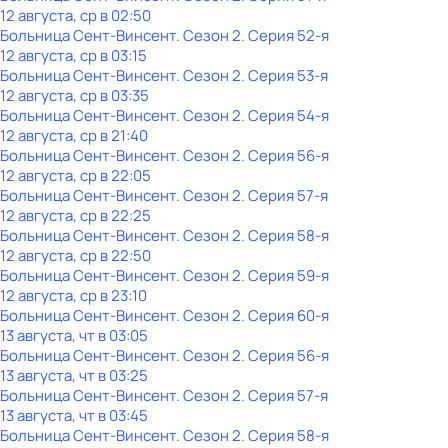
12 августа, ср в 02:50
Больница Сент-Винсент
. Сезон 2
. Серия 52-я
12 августа, ср в 03:15
Больница Сент-Винсент
. Сезон 2
. Серия 53-я
12 августа, ср в 03:35
Больница Сент-Винсент
. Сезон 2
. Серия 54-я
12 августа, ср в 21:40
Больница Сент-Винсент
. Сезон 2
. Серия 56-я
12 августа, ср в 22:05
Больница Сент-Винсент
. Сезон 2
. Серия 57-я
12 августа, ср в 22:25
Больница Сент-Винсент
. Сезон 2
. Серия 58-я
12 августа, ср в 22:50
Больница Сент-Винсент
. Сезон 2
. Серия 59-я
12 августа, ср в 23:10
Больница Сент-Винсент
. Сезон 2
. Серия 60-я
13 августа, чт в 03:05
Больница Сент-Винсент
. Сезон 2
. Серия 56-я
13 августа, чт в 03:25
Больница Сент-Винсент
. Сезон 2
. Серия 57-я
13 августа, чт в 03:45
Больница Сент-Винсент
. Сезон 2
. Серия 58-я