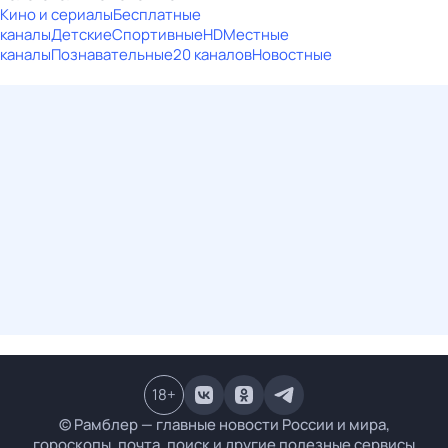
Кино и сериалы
Бесплатные
каналы
Детские
Спортивные
HD
Местные
каналы
Познавательные
20 каналов
Новостные
18
+
© Рамблер — главные новости России и мира,
гороскопы, почта, поиск и другие полезные сервисы