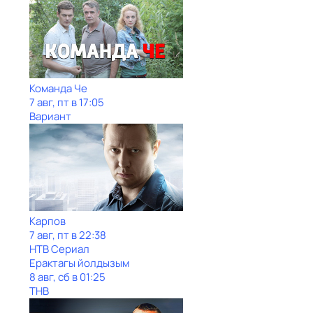
Команда Че
7 авг, пт в 17:05
Вариант
Карпов
7 авг, пт в 22:38
НТВ Сериал
Ерактагы йолдызым
8 авг, сб в 01:25
ТНВ