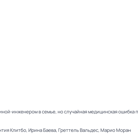
иной-инженером в семье, но случайная медицинская ошибка 
нтия Клитбо,
Ирина Баева,
Греттель Вальдес,
Марио Моран