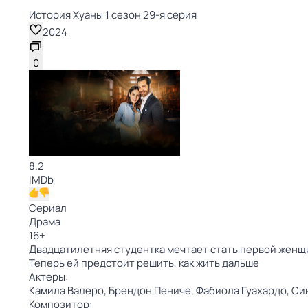
История Хуаны 1 сезон 29-я серия
2024
0
8.2
IMDb
Сериал
Драма
16
+
Двадцатилетняя студентка мечтает стать первой женщ
Теперь ей предстоит решить, как жить дальше
Актеры:
Камила Валеро,
Брендон Пениче,
Фабиола Гуахардо,
Си
Композитор: