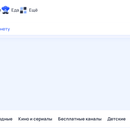
и
Еда
Ещё
Почта
рнету
ия и отдых
Поиск
Погода
ТВ-программа
и и тренды
 ситуации
 вместе
Помощь
одные
Кино и сериалы
Бесплатные каналы
Детские