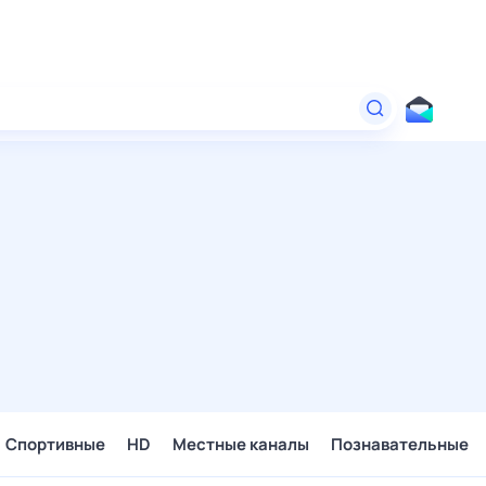
Спортивные
HD
Местные каналы
Познавательные