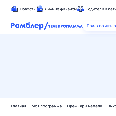
Новости
Личные финансы
Родители и дет
Здоровье
Поиск по инте
Развлечен
Дом и уют
Спорт
Карьера
Авто
Технологи
Жизненные
Сберегаем
Гороскопы
Главная
Моя программа
Премьеры недели
Вых