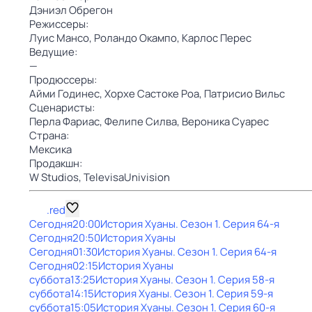
Дэниэл Обрегон
Режиссеры:
Луис Мансо,
Роландо Окампо,
Карлос Перес
Ведущие:
—
Продюссеры:
Айми Годинес,
Хорхе Састоке Роа,
Патрисио Вильс
Сценаристы:
Перла Фариас,
Фелипе Силва,
Вероника Суарес
Страна:
Мексика
Продакшн:
W Studios,
TelevisaUnivision
.red
Сегодня
20:00
История Хуаны
. Сезон 1
. Серия 64-я
Сегодня
20:50
История Хуаны
Сегодня
01:30
История Хуаны
. Сезон 1
. Серия 64-я
Сегодня
02:15
История Хуаны
суббота
13:25
История Хуаны
. Сезон 1
. Серия 58-я
суббота
14:15
История Хуаны
. Сезон 1
. Серия 59-я
суббота
15:05
История Хуаны
. Сезон 1
. Серия 60-я