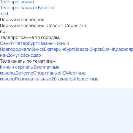
Телепрограмма
Телепрограмма в Брянске
.red
Первый и последний
Первый и последний. Сезон 1. Серия 3-я
null
Телепрограмма по городам:
Санкт-Петербург
Казань
Нижний
Новгород
Челябинск
Екатеринбург
Новосибирск
Сочи
Красноя
на-Дону
Краснодар
Телеканалы по тематикам:
Кино и сериалы
Бесплатные
каналы
Детские
Спортивные
HD
Местные
каналы
Познавательные
20 каналов
Новостные