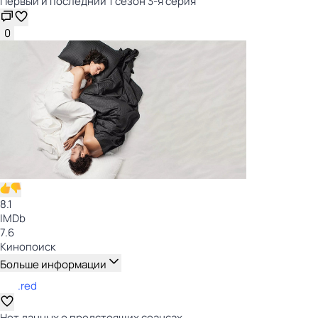
Первый и последний 1 сезон 3-я серия
0
8.1
IMDb
7.6
Кинопоиск
Больше информации
.red
Нет данных о предстоящих сеансах