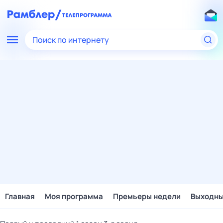
Поиск по интернету
Главная
Моя программа
Премьеры недели
Выходн