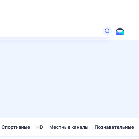
Спортивные
HD
Местные каналы
Познавательные