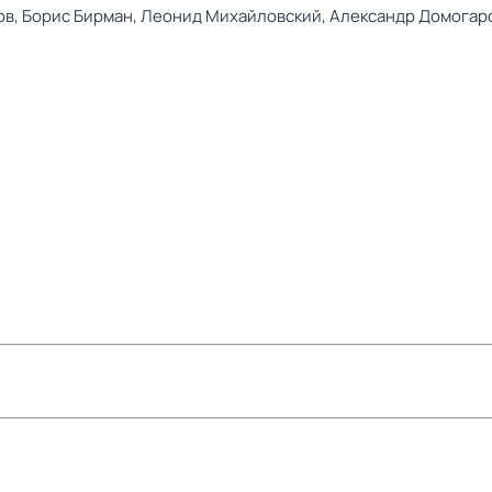
ов,
Борис Бирман,
Леонид Михайловский,
Александр Домогар