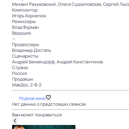
Михаил Разумовский,
Олеся Судзиловская,
Сергей Лыс
Композитор:
Игорь Корнелюк
Режиссеры:
Влад Фурман
Ведущие:
—
Продюссеры:
Владимир Досталь
Сценаристы:
Андрей Бенкендорф,
Андрей Константинов
Страна:
Россия
Продакшн:
МакДос,
2-B-2
Родное кино
Нет данных о предстоящих сеансах
Вам может понравиться