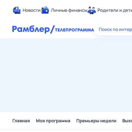
Новости
Личные финансы
Родители и дет
Здоровье
Поиск по инте
Развлечен
Дом и уют
Спорт
Карьера
Авто
Технологи
Жизненные
Сберегаем
Гороскопы
Главная
Моя программа
Премьеры недели
Вых