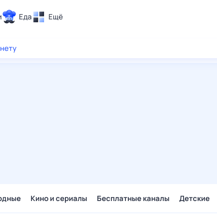
и
Еда
Ещё
Почта
рнету
ия и отдых
Поиск
Погода
ТВ-программа
и и тренды
 ситуации
 вместе
Помощь
одные
Кино и сериалы
Бесплатные каналы
Детские