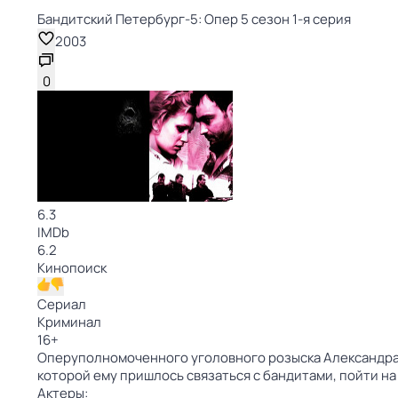
Бандитский Петербург-5: Опер 5 сезон 1-я серия
2003
0
6.3
IMDb
6.2
Кинопоиск
Сериал
Криминал
16
+
Оперуполномоченного уголовного розыска Александра З
которой ему пришлось связаться с бандитами, пойти на
Актеры: