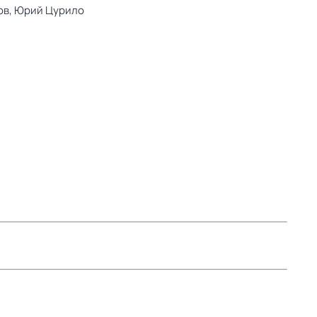
ов,
Юрий Цурило