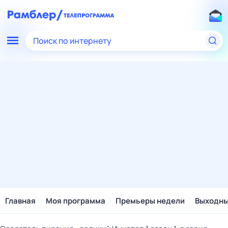
Поиск по интернету
Главная
Моя программа
Премьеры недели
Выходн