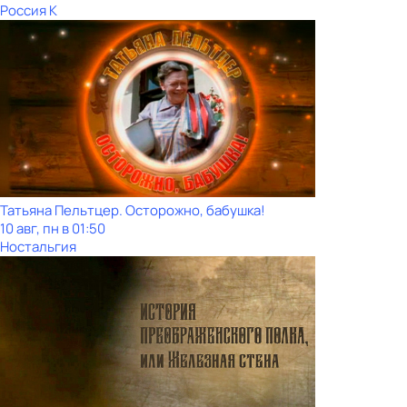
Россия К
Татьяна Пельтцер. Осторожно, бабушка!
10 авг, пн в 01:50
Ностальгия