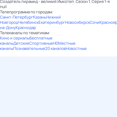
Создатель пирамид - великий Имхотеп. Сезон 1. Серия 1-я
null
Телепрограмма по городам:
Санкт-Петербург
Казань
Нижний
Новгород
Челябинск
Екатеринбург
Новосибирск
Сочи
Красноя
на-Дону
Краснодар
Телеканалы по тематикам:
Кино и сериалы
Бесплатные
каналы
Детские
Спортивные
HD
Местные
каналы
Познавательные
20 каналов
Новостные