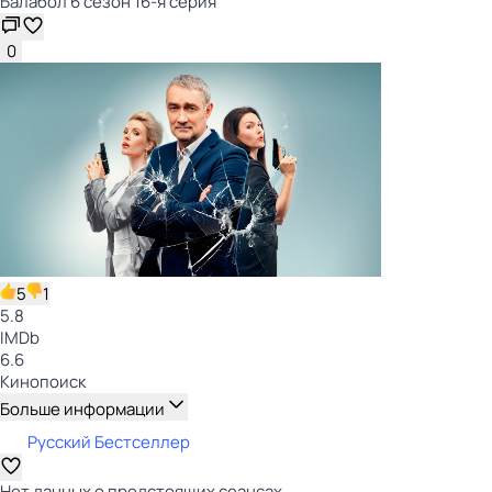
Балабол 6 сезон 16-я серия
0
5
1
5.8
IMDb
6.6
Кинопоиск
Больше информации
Русский Бестселлер
Нет данных о предстоящих сеансах