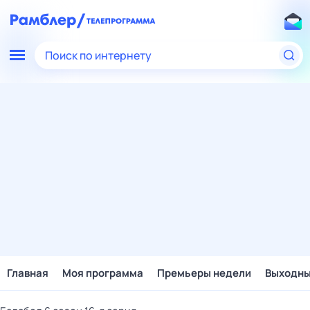
Поиск по интернету
Главная
Моя программа
Премьеры недели
Выходн