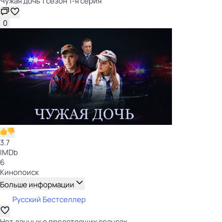
Чужая дочь 1 сезон 1-я серия
0
3.7
IMDb
6
Кинопоиск
Больше информации
Русский Бестселлер
Нет данных о предстоящих сеансах