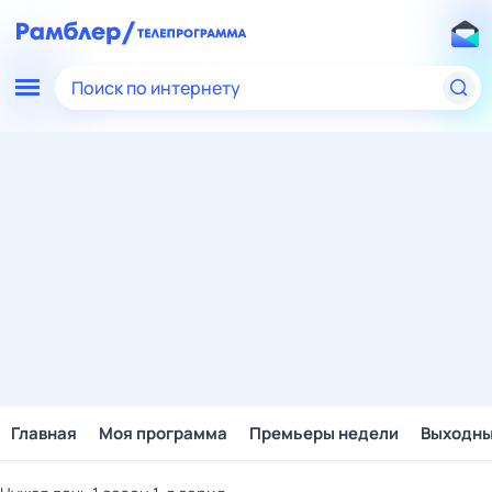
Поиск по интернету
Главная
Моя программа
Премьеры недели
Выходн