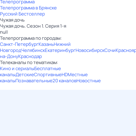
Телепрограмма
Телепрограмма в Брянске
Русский Бестселлер
Чужая дочь
Чужая дочь. Сезон 1. Серия 1-я
null
Телепрограмма по городам:
Санкт-Петербург
Казань
Нижний
Новгород
Челябинск
Екатеринбург
Новосибирск
Сочи
Красноя
на-Дону
Краснодар
Телеканалы по тематикам:
Кино и сериалы
Бесплатные
каналы
Детские
Спортивные
HD
Местные
каналы
Познавательные
20 каналов
Новостные