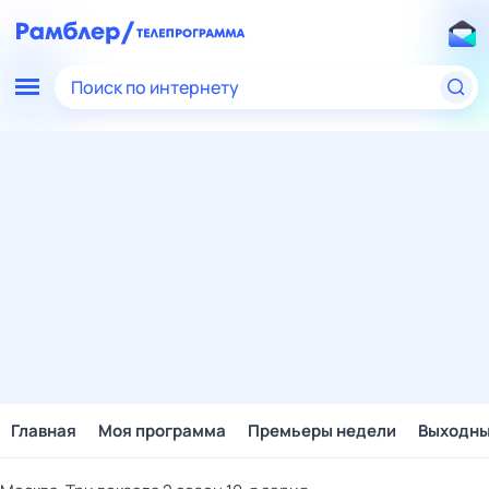
Поиск по интернету
Главная
Моя программа
Премьеры недели
Выходн