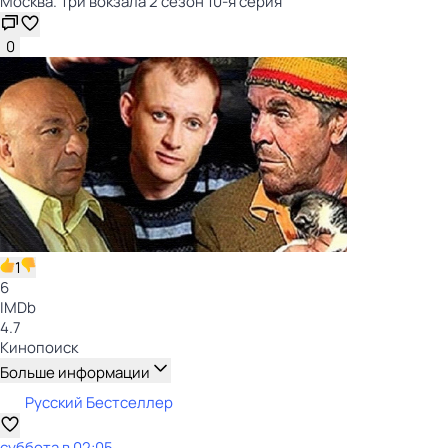
Москва. Три вокзала 2 сезон 10-я серия
0
1
6
IMDb
4.7
Кинопоиск
Больше информации
Русский Бестселлер
суббота
в
02:05