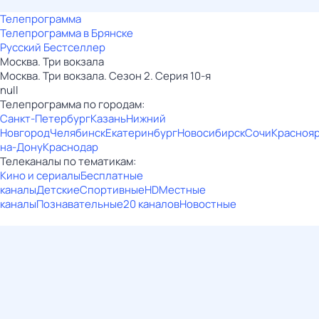
Телепрограмма
Телепрограмма в Брянске
Русский Бестселлер
Москва. Три вокзала
Москва. Три вокзала. Сезон 2. Серия 10-я
null
Телепрограмма по городам:
Санкт-Петербург
Казань
Нижний
Новгород
Челябинск
Екатеринбург
Новосибирск
Сочи
Красноя
на-Дону
Краснодар
Телеканалы по тематикам:
Кино и сериалы
Бесплатные
каналы
Детские
Спортивные
HD
Местные
каналы
Познавательные
20 каналов
Новостные