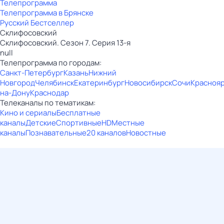
Телепрограмма
Телепрограмма в Брянске
Русский Бестселлер
Склифосовский
Склифосовский. Сезон 7. Серия 13-я
null
Телепрограмма по городам:
Санкт-Петербург
Казань
Нижний
Новгород
Челябинск
Екатеринбург
Новосибирск
Сочи
Красноя
на-Дону
Краснодар
Телеканалы по тематикам:
Кино и сериалы
Бесплатные
каналы
Детские
Спортивные
HD
Местные
каналы
Познавательные
20 каналов
Новостные