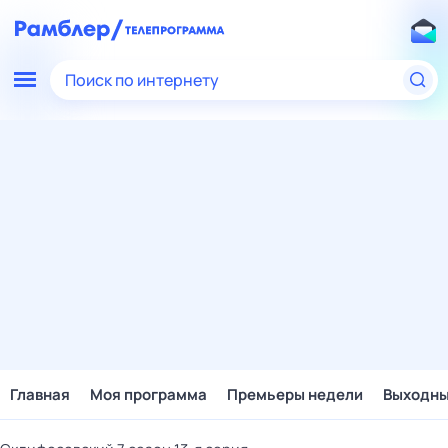
Поиск по интернету
Главная
Моя программа
Премьеры недели
Выходн