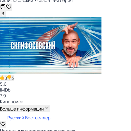
Склифосовский 7 сезон 13-я серия
3
8
3
5.6
IMDb
7.9
Кинопоиск
Больше информации
Русский Бестселлер
Нет данных о предстоящих сеансах