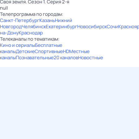
Своя земля. Сезон 1. Серия 2-я
null
Телепрограмма по городам:
Санкт-Петербург
Казань
Нижний
Новгород
Челябинск
Екатеринбург
Новосибирск
Сочи
Красноя
на-Дону
Краснодар
Телеканалы по тематикам:
Кино и сериалы
Бесплатные
каналы
Детские
Спортивные
HD
Местные
каналы
Познавательные
20 каналов
Новостные