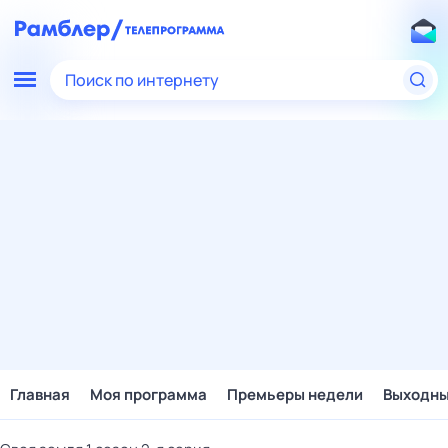
Поиск по интернету
Главная
Моя программа
Премьеры недели
Выходн