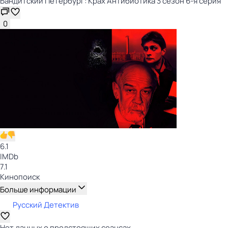
Бандитский Петербург: Крах Антибиотика 3 сезон 6-я серия
0
6.1
IMDb
7.1
Кинопоиск
Больше информации
Русский Детектив
Нет данных о предстоящих сеансах