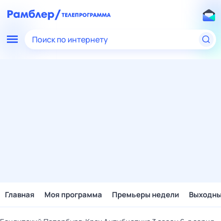
Поиск по интернету
Главная
Моя программа
Премьеры недели
Выходн