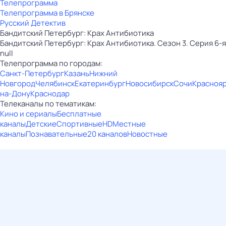
Телепрограмма
Телепрограмма в Брянске
Русский Детектив
Бандитский Петербург: Крах Антибиотика
Бандитский Петербург: Крах Антибиотика. Сезон 3. Серия 6-я
null
Телепрограмма по городам:
Санкт-Петербург
Казань
Нижний
Новгород
Челябинск
Екатеринбург
Новосибирск
Сочи
Красноя
на-Дону
Краснодар
Телеканалы по тематикам:
Кино и сериалы
Бесплатные
каналы
Детские
Спортивные
HD
Местные
каналы
Познавательные
20 каналов
Новостные