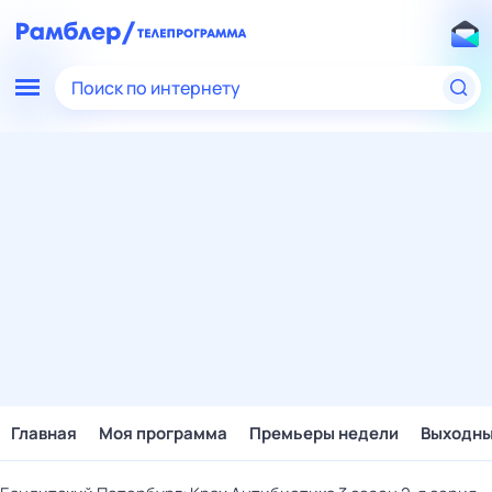
Поиск по интернету
Главная
Моя программа
Премьеры недели
Выходн