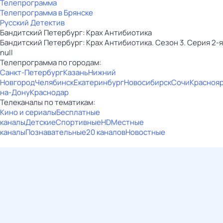
Телепрограмма
Телепрограмма в Брянске
Русский Детектив
Бандитский Петербург: Крах Антибиотика
Бандитский Петербург: Крах Антибиотика. Сезон 3. Серия 2-я
null
Телепрограмма по городам:
Санкт-Петербург
Казань
Нижний
Новгород
Челябинск
Екатеринбург
Новосибирск
Сочи
Красноя
на-Дону
Краснодар
Телеканалы по тематикам:
Кино и сериалы
Бесплатные
каналы
Детские
Спортивные
HD
Местные
каналы
Познавательные
20 каналов
Новостные