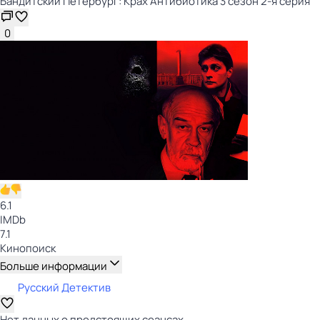
Бандитский Петербург: Крах Антибиотика 3 сезон 2-я серия
0
6.1
IMDb
7.1
Кинопоиск
Больше информации
Русский Детектив
Нет данных о предстоящих сеансах