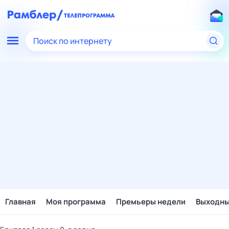
Поиск по интернету
Главная
Моя программа
Премьеры недели
Выходн