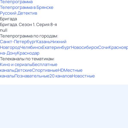
Телепрограмма
Телепрограмма в Брянске
Русский Детектив
Бригада
Бригада. Сезон 1. Серия 8-я
null
Телепрограмма по городам:
Санкт-Петербург
Казань
Нижний
Новгород
Челябинск
Екатеринбург
Новосибирск
Сочи
Красноя
на-Дону
Краснодар
Телеканалы по тематикам:
Кино и сериалы
Бесплатные
каналы
Детские
Спортивные
HD
Местные
каналы
Познавательные
20 каналов
Новостные