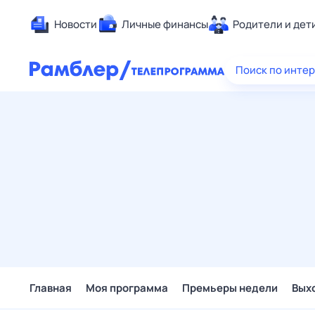
Новости
Личные финансы
Родители и дет
Здоровье
Поиск по инте
Развлечен
Дом и уют
Спорт
Карьера
Авто
Технологи
Жизненные
Сберегаем
Гороскопы
Главная
Моя программа
Премьеры недели
Вых