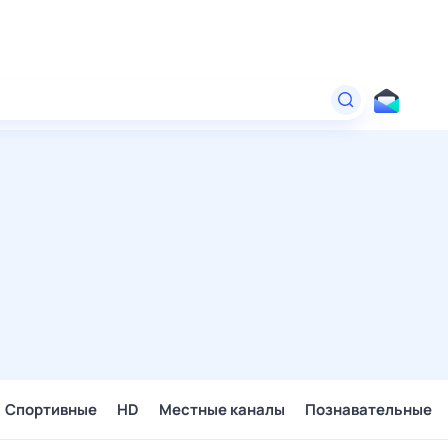
Спортивные
HD
Местные каналы
Познавательные