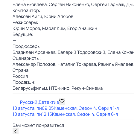
Елена Яковлева,
Сергей Никоненко,
Сергей Гармаш,
Дми
Композитор:
Алексей Айги,
Юрий Алябов
Режиссеры:
Юрий Мороз,
Марат Ким,
Егор Анашкин
Ведущие:
—
Продюссеры:
Владилен Арсеньев,
Валерий Тодоровский,
Елена Кожа
Сценаристы:
Александр Полозов,
Наталия Токарева,
Рамиль Ямалеев
Страна:
Россия
Продакшн:
Беларусьфильм,
НТВ-кино,
Рекун-Синема
Русский Детектив
10 августа, пн
09:05
Каменская
. Сезон 4
. Серия 1-я
10 августа, пн
12:15
Каменская
. Сезон 4
. Серия 6-я
Вам может понравиться