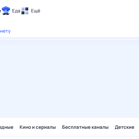
и
Еда
Ещё
Почта
рнету
ия и отдых
Поиск
Погода
ТВ-программа
и и тренды
 ситуации
 вместе
Помощь
одные
Кино и сериалы
Бесплатные каналы
Детские