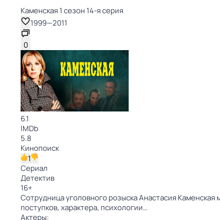
Каменская 1 сезон 14-я серия
1999
—
2011
0
6.1
IMDb
5.8
Кинопоиск
1
Сериал
Детектив
16
+
Сотрудница уголовного розыска Анастасия Каменская 
поступков, характера, психологии…
Актеры: