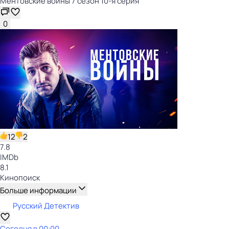
Ментовские войны 7 сезон 10-я серия
0
12
2
7.8
IMDb
8.1
Кинопоиск
Больше информации
Русский Детектив
Сегодня в 00:00