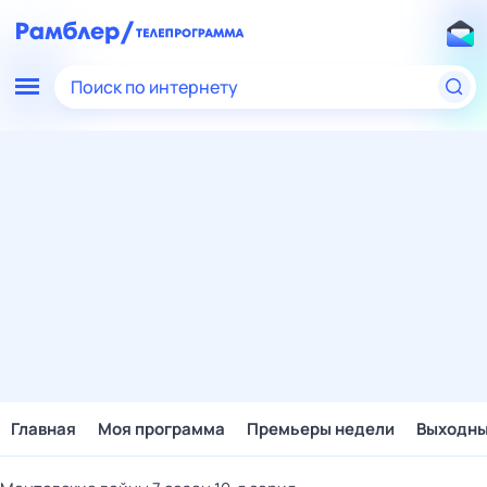
Поиск по интернету
Главная
Моя программа
Премьеры недели
Выходн