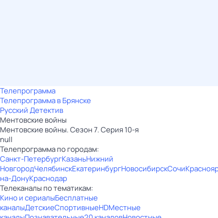
Телепрограмма
Телепрограмма в Брянске
Русский Детектив
Ментовские войны
Ментовские войны. Сезон 7. Серия 10-я
null
Телепрограмма по городам:
Санкт-Петербург
Казань
Нижний
Новгород
Челябинск
Екатеринбург
Новосибирск
Сочи
Красноя
на-Дону
Краснодар
Телеканалы по тематикам:
Кино и сериалы
Бесплатные
каналы
Детские
Спортивные
HD
Местные
каналы
Познавательные
20 каналов
Новостные