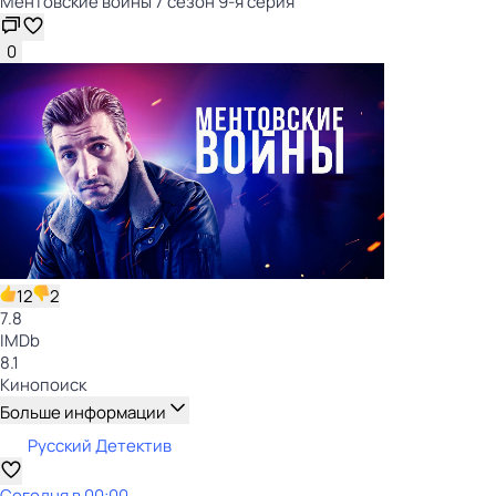
Ментовские войны 7 сезон 9-я серия
0
12
2
7.8
IMDb
8.1
Кинопоиск
Больше информации
Русский Детектив
Сегодня в 00:00