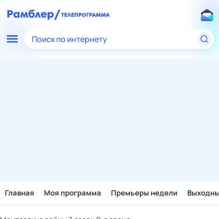
Поиск по интернету
Главная
Моя программа
Премьеры недели
Выходн