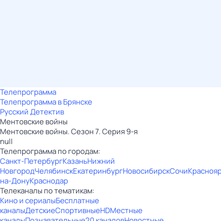
Телепрограмма
Телепрограмма в Брянске
Русский Детектив
Ментовские войны
Ментовские войны. Сезон 7. Серия 9-я
null
Телепрограмма по городам:
Санкт-Петербург
Казань
Нижний
Новгород
Челябинск
Екатеринбург
Новосибирск
Сочи
Красноя
на-Дону
Краснодар
Телеканалы по тематикам:
Кино и сериалы
Бесплатные
каналы
Детские
Спортивные
HD
Местные
каналы
Познавательные
20 каналов
Новостные