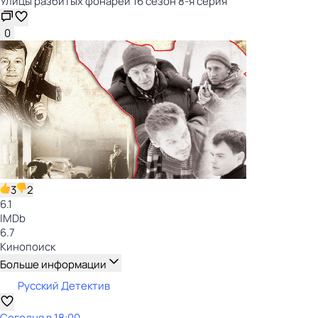
Улицы разбитых фонарей 16 сезон 8-я серия
0
3
2
6.1
IMDb
6.7
Кинопоиск
Больше информации
Русский Детектив
Сегодня в 18:00