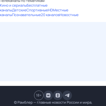
Телеканалы по тематикам:
Кино и сериалы
Бесплатные
каналы
Детские
Спортивные
HD
Местные
каналы
Познавательные
20 каналов
Новостные
18
+
© Рамблер — главные новости России и мира,