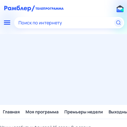
Поиск по интернету
Главная
Моя программа
Премьеры недели
Выходн