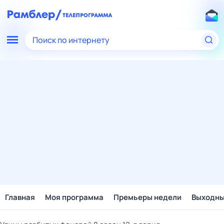
Поиск по интернету
Главная
Моя программа
Премьеры недели
Выходн