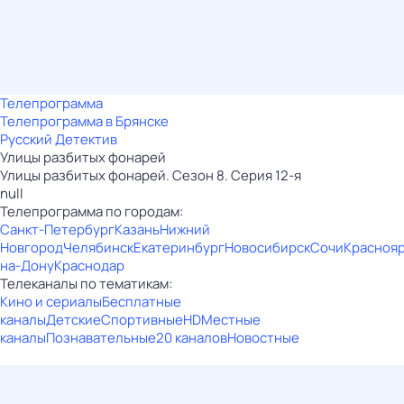
Телепрограмма
Телепрограмма в Брянске
Русский Детектив
Улицы разбитых фонарей
Улицы разбитых фонарей. Сезон 8. Серия 12-я
null
Телепрограмма по городам:
Санкт-Петербург
Казань
Нижний
Новгород
Челябинск
Екатеринбург
Новосибирск
Сочи
Красноя
на-Дону
Краснодар
Телеканалы по тематикам:
Кино и сериалы
Бесплатные
каналы
Детские
Спортивные
HD
Местные
каналы
Познавательные
20 каналов
Новостные