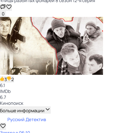
Улицы разбитых фонарей 8 сезон 12-я серия
0
3
2
6.1
IMDb
6.7
Кинопоиск
Больше информации
Русский Детектив
Завтра в 06:10