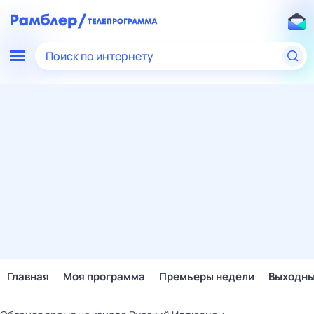
Поиск по интернету
Главная
Моя программа
Премьеры недели
Выходн