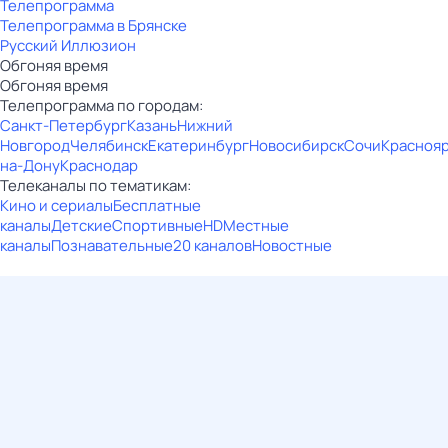
Телепрограмма
Телепрограмма в Брянске
Русский Иллюзион
Обгоняя время
Обгоняя время
Телепрограмма по городам:
Санкт-Петербург
Казань
Нижний
Новгород
Челябинск
Екатеринбург
Новосибирск
Сочи
Красноя
на-Дону
Краснодар
Телеканалы по тематикам:
Кино и сериалы
Бесплатные
каналы
Детские
Спортивные
HD
Местные
каналы
Познавательные
20 каналов
Новостные