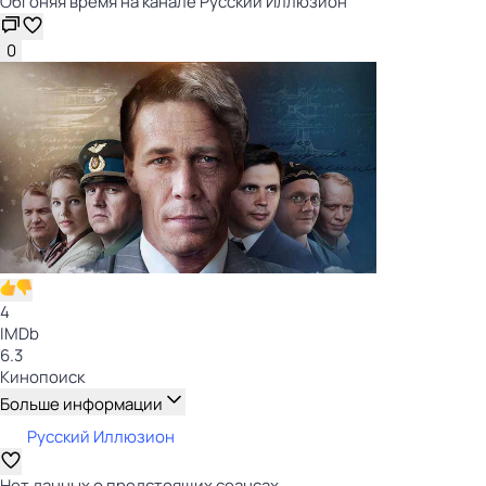
Обгоняя время на канале Русский Иллюзион
0
4
IMDb
6.3
Кинопоиск
Больше информации
Русский Иллюзион
Нет данных о предстоящих сеансах