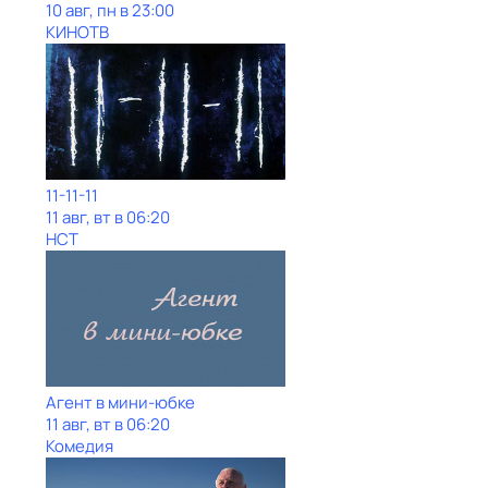
10 авг, пн в 23:00
КИНОТВ
11-11-11
11 авг, вт в 06:20
НСТ
Агент в мини-юбке
11 авг, вт в 06:20
Комедия