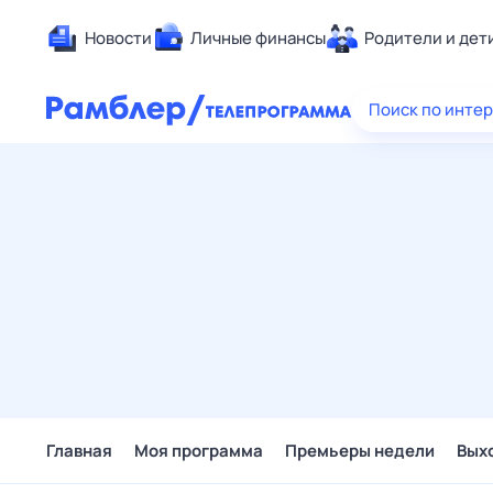
Новости
Личные финансы
Родители и дет
Здоровье
Поиск по инте
Развлечен
Дом и уют
Спорт
Карьера
Авто
Технологи
Жизненные
Сберегаем
Гороскопы
Главная
Моя программа
Премьеры недели
Вых