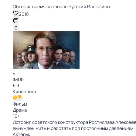
Обгоняя время на канале Русский Иллюзион
2018
0
4
IMDb
6.3
Кинопоиск
Фильм
Драма
16
+
История советского конструктора Ростислава Алексеев
вынужден жить и работать под постоянным давлением
Актеры: