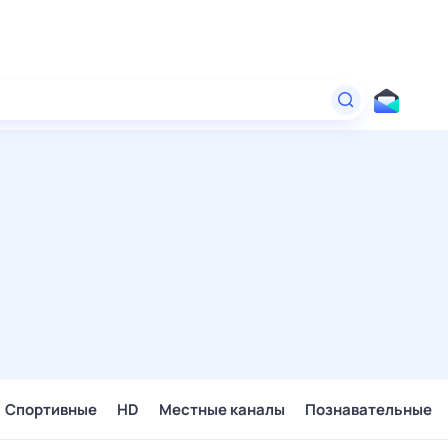
Спортивные
HD
Местные каналы
Познавательные