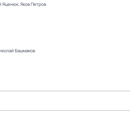
й Яценюк,
Яков Петров
иколай Башмаков