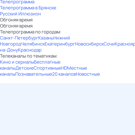
Телепрограмма
Телепрограмма в Брянске
Русский Иллюзион
Обгоняя время
Обгоняя время
Телепрограмма по городам:
Санкт-Петербург
Казань
Нижний
Новгород
Челябинск
Екатеринбург
Новосибирск
Сочи
Красноя
на-Дону
Краснодар
Телеканалы по тематикам:
Кино и сериалы
Бесплатные
каналы
Детские
Спортивные
HD
Местные
каналы
Познавательные
20 каналов
Новостные