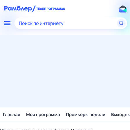
Поиск по интернету
Главная
Моя программа
Премьеры недели
Выходн