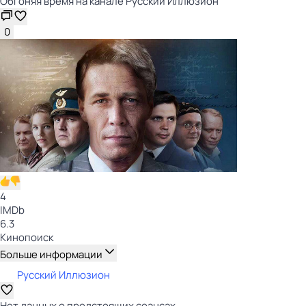
Обгоняя время на канале Русский Иллюзион
0
4
IMDb
6.3
Кинопоиск
Больше информации
Русский Иллюзион
Нет данных о предстоящих сеансах