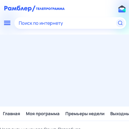
Поиск по интернету
Главная
Моя программа
Премьеры недели
Выходн