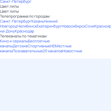
Санкт-Петербург
Цвет липы
Цвет липы
Телепрограмма по городам:
Санкт-Петербург
Казань
Нижний
Новгород
Челябинск
Екатеринбург
Новосибирск
Сочи
Красноя
на-Дону
Краснодар
Телеканалы по тематикам:
Кино и сериалы
Бесплатные
каналы
Детские
Спортивные
HD
Местные
каналы
Познавательные
20 каналов
Новостные