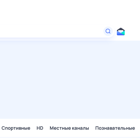
Спортивные
HD
Местные каналы
Познавательные