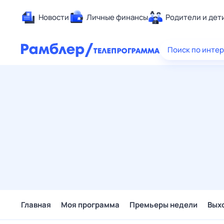
Новости
Личные финансы
Родители и дет
Здоровье
Поиск по инте
Развлечен
Дом и уют
Спорт
Карьера
Авто
Технологи
Жизненные
Сберегаем
Гороскопы
Главная
Моя программа
Премьеры недели
Вых