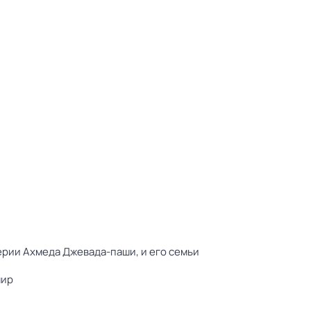
рии Ахмеда Джевада-паши, и его семьи
мир