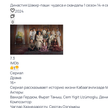
Династия Шакир-паши: чудеса и скандалы 1 сезон 14-я с
2024
0
7.3
IMDb
1
Сериал
Драма
16
+
Сериал рассказывает историю жизни Кабаагачлизаде М
Актеры:
Вахиде Гердюм,
Фырат Таныш,
Cem Yigit Uzümoglu,
Дени
Композитор:
Чаглар Хазнедароглу,
Сертач Озгюмюш