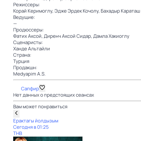
Режиссеры:
Корай Керимоглу,
Эдже Эрдек Кочолу,
Бахадыр Караташ
Ведущие:
—
Продюссеры:
Фатих Аксой,
Диренч Аксой Сидар,
Дамла Хакиоглу
Сценаристы:
Ханде Альтайли
Страна:
Турция
Продакшн:
Medyapim A.S.
Сапфир
Нет данных о предстоящих сеансах
Вам может понравиться
Ерактагы йолдызым
Сегодня в 01:25
ТНВ