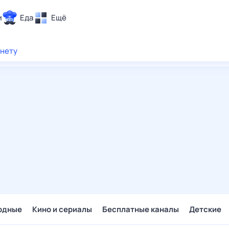
и
Еда
Ещё
Почта
рнету
ия и отдых
Поиск
Погода
ТВ-программа
и и тренды
 ситуации
 вместе
Помощь
одные
Кино и сериалы
Бесплатные каналы
Детские