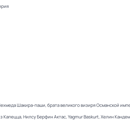
ерия
ехмеда Шакира-паши, брата великого визиря Османской импе
з Капецца,
Нилсу Берфин Актас,
Yagmur Baskurt,
Хелин Канде