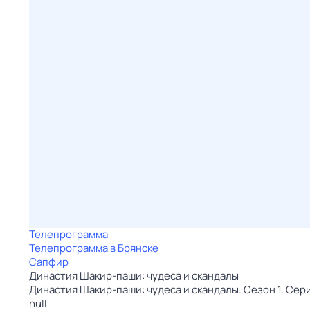
Телепрограмма
Телепрограмма в Брянске
Сапфир
Династия Шакир-паши: чудеса и скандалы
Династия Шакир-паши: чудеса и скандалы. Сезон 1. Сери
null