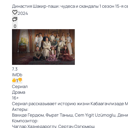
Династия Шакир-паши: чудеса и скандалы 1 сезон 15-я с
2024
0
7.3
IMDb
1
Сериал
Драма
16
+
Сериал рассказывает историю жизни Кабаагачлизаде М
Актеры:
Вахиде Гердюм,
Фырат Таныш,
Cem Yigit Uzümoglu,
Дени
Композитор:
Чаглар Хазнедароглу,
Сертач Озгюмюш