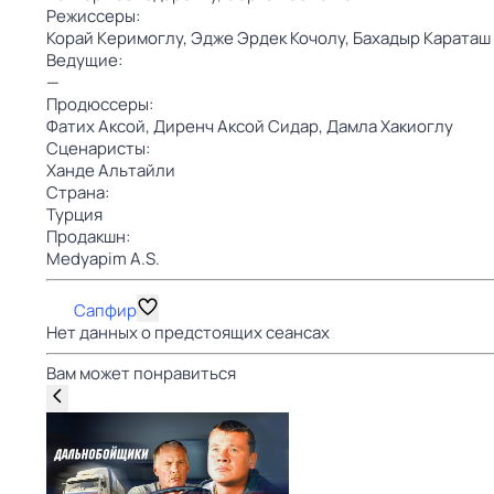
Режиссеры:
Корай Керимоглу,
Эдже Эрдек Кочолу,
Бахадыр Караташ
Ведущие:
—
Продюссеры:
Фатих Аксой,
Диренч Аксой Сидар,
Дамла Хакиоглу
Сценаристы:
Ханде Альтайли
Страна:
Турция
Продакшн:
Medyapim A.S.
Сапфир
Нет данных о предстоящих сеансах
Вам может понравиться