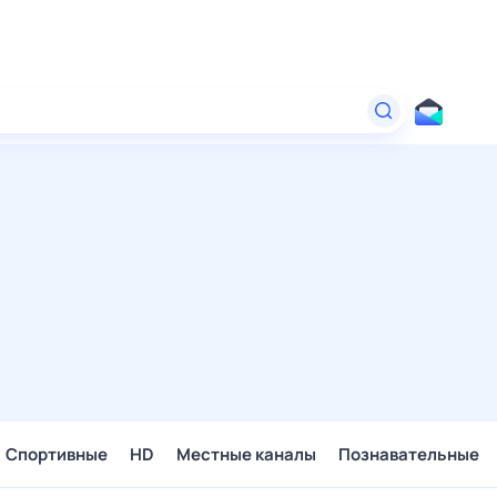
Спортивные
HD
Местные каналы
Познавательные