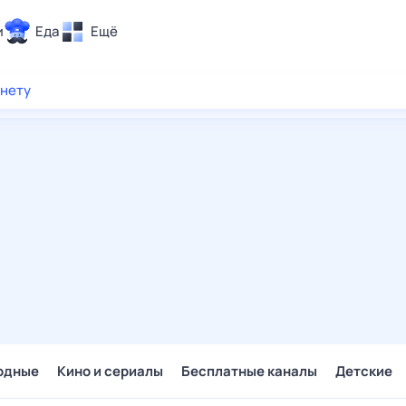
и
Еда
Ещё
Почта
рнету
ия и отдых
Поиск
Погода
ТВ-программа
и и тренды
 ситуации
 вместе
Помощь
одные
Кино и сериалы
Бесплатные каналы
Детские