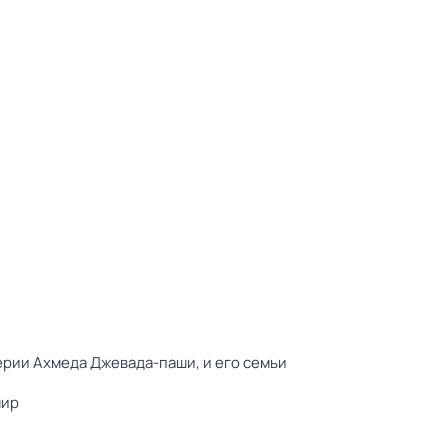
рии Ахмеда Джевада-паши, и его семьи
мир