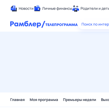
Новости
Личные финансы
Родители и дет
Здоровье
Поиск по инте
Развлечен
Дом и уют
Спорт
Карьера
Авто
Технологи
Жизненные
Сберегаем
Гороскопы
Главная
Моя программа
Премьеры недели
Вых