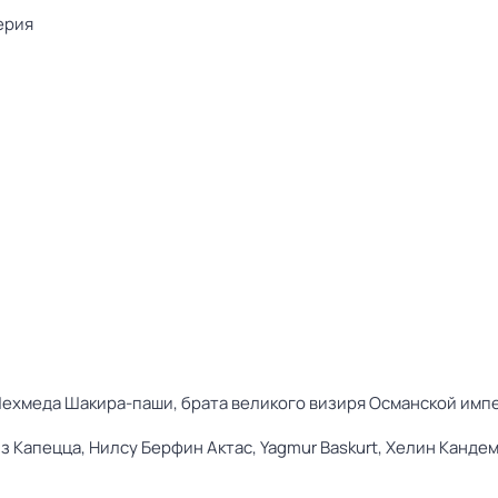
ерия
ехмеда Шакира-паши, брата великого визиря Османской импе
з Капецца,
Нилсу Берфин Актас,
Yagmur Baskurt,
Хелин Канде