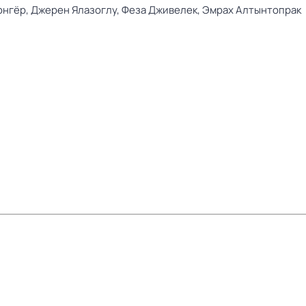
юнгёр,
Джерен Ялазоглу,
Феза Дживелек,
Эмрах Алтынтопрак