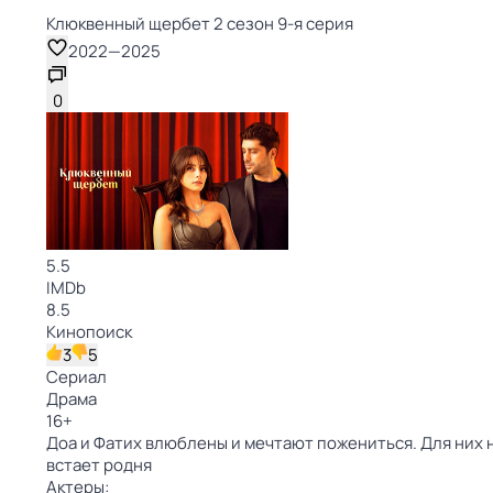
Клюквенный щербет 2 сезон 9-я серия
2022
—
2025
0
5.5
IMDb
8.5
Кинопоиск
3
5
Сериал
Драма
16
+
Доа и Фатих влюблены и мечтают пожениться. Для них 
встает родня
Актеры: