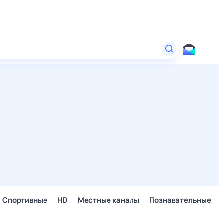
Спортивные
HD
Местные каналы
Познавательные