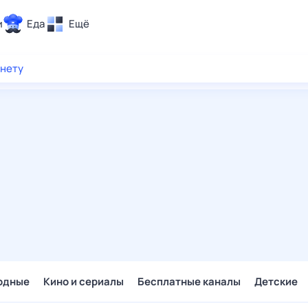
и
Еда
Ещё
Почта
рнету
ия и отдых
Поиск
Погода
ТВ-программа
и и тренды
 ситуации
 вместе
Помощь
одные
Кино и сериалы
Бесплатные каналы
Детские