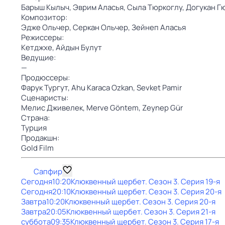
Барыш Кылыч,
Эврим Аласья,
Сыла Тюркоглу,
Догукан Г
Композитор:
Эдже Ольчер,
Серкан Ольчер,
Зейнеп Аласья
Режиссеры:
Кетджхе,
Айдын Булут
Ведущие:
—
Продюссеры:
Фарук Тургут,
Ahu Karaca Ozkan,
Sevket Pamir
Сценаристы:
Мелис Дживелек,
Merve Göntem,
Zeynep Gür
Страна:
Турция
Продакшн:
Gold Film
Сапфир
Сегодня
10:20
Клюквенный щербет
. Сезон 3
. Серия 19-я
Сегодня
20:10
Клюквенный щербет
. Сезон 3
. Серия 20-я
Завтра
10:20
Клюквенный щербет
. Сезон 3
. Серия 20-я
Завтра
20:05
Клюквенный щербет
. Сезон 3
. Серия 21-я
суббота
09:35
Клюквенный щербет
. Сезон 3
. Серия 17-я