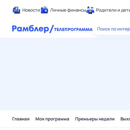
Новости
Личные финансы
Родители и дет
Здоровье
Поиск по инте
Развлечен
Дом и уют
Спорт
Карьера
Авто
Технологи
Жизненные
Сберегаем
Гороскопы
Главная
Моя программа
Премьеры недели
Вых