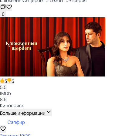
Клюквенный щербет 2 сезон 10-я серия
0
3
5
5.5
IMDb
8.5
Кинопоиск
Больше информации
Сапфир
Завтра в 10:20