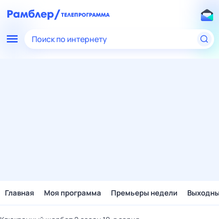
Поиск по интернету
Главная
Моя программа
Премьеры недели
Выходн