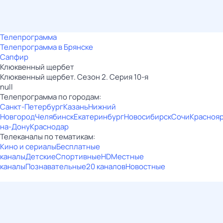
Телепрограмма
Телепрограмма в Брянске
Сапфир
Клюквенный щербет
Клюквенный щербет. Сезон 2. Серия 10-я
null
Телепрограмма по городам:
Санкт-Петербург
Казань
Нижний
Новгород
Челябинск
Екатеринбург
Новосибирск
Сочи
Красноя
на-Дону
Краснодар
Телеканалы по тематикам:
Кино и сериалы
Бесплатные
каналы
Детские
Спортивные
HD
Местные
каналы
Познавательные
20 каналов
Новостные