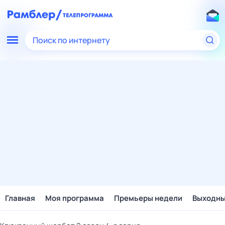
Поиск по интернету
Главная
Моя программа
Премьеры недели
Выходн