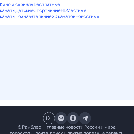
Кино и сериалы
Бесплатные
каналы
Детские
Спортивные
HD
Местные
каналы
Познавательные
20 каналов
Новостные
18
+
© Рамблер — главные новости России и мира,
гороскопы, почта, поиск и другие полезные сервисы