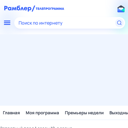
Поиск по интернету
Главная
Моя программа
Премьеры недели
Выходн